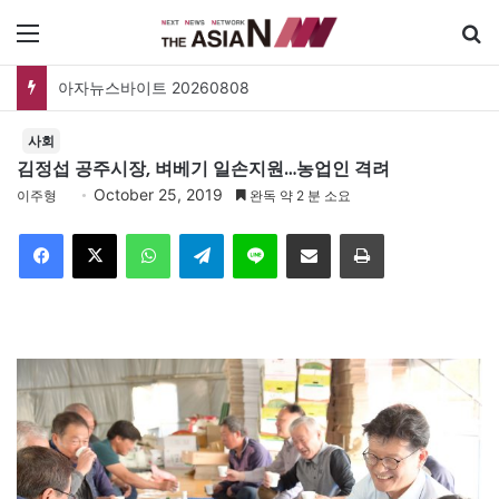
메뉴
아자뉴스바이트 20260808
사회
김정섭 공주시장, 벼베기 일손지원…농업인 격려
October 25, 2019
이주형
완독 약 2 분 소요
Facebook
X
WhatsApp
Telegram
Line
이메일
인쇄