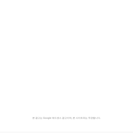
본 광고는 Google 애드센스 광고이며, 본 사이트와는 무관합니다.