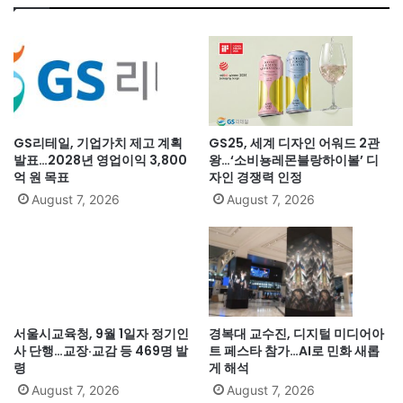
GS리테일, 기업가치 제고 계획
GS25, 세계 디자인 어워드 2관
발표…2028년 영업이익 3,800
왕…‘소비뇽레몬블랑하이볼’ 디
억 원 목표
자인 경쟁력 인정
August 7, 2026
August 7, 2026
서울시교육청, 9월 1일자 정기인
경복대 교수진, 디지털 미디어아
사 단행…교장·교감 등 469명 발
트 페스타 참가…AI로 민화 새롭
령
게 해석
August 7, 2026
August 7, 2026