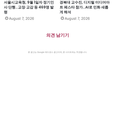
서울시교육청, 9월 1일자 정기인
경복대 교수진, 디지털 미디어아
사 단행…교장·교감 등 469명 발
트 페스타 참가…AI로 민화 새롭
령
게 해석
August 7, 2026
August 7, 2026
의견 남기기
본 광고는 Google 애드센스 광고이며, 본 사이트와는 무관합니다.