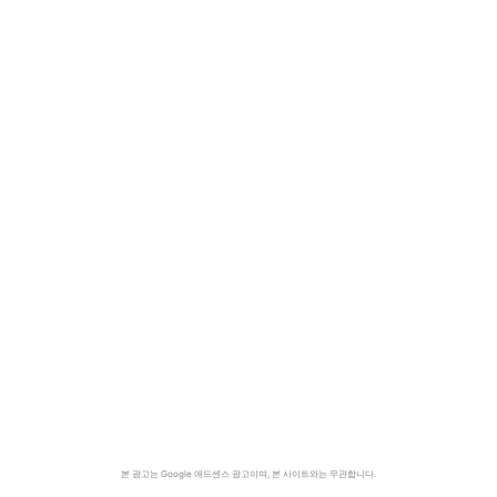
본 광고는 Google 애드센스 광고이며, 본 사이트와는 무관합니다.