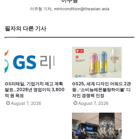
이주형
이주형 기자, mintcondition@theasian.asia
필자의 다른 기사
GS리테일, 기업가치 제고 계획
GS25, 세계 디자인 어워드 2관
발표…2028년 영업이익 3,800
왕…‘소비뇽레몬블랑하이볼’ 디
억 원 목표
자인 경쟁력 인정
August 7, 2026
August 7, 2026