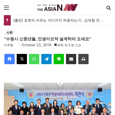
메뉴
[출판] 표현의 자유는 어디까지 허용되는가…김재형 전 대법관 ‘언론과 인격권’
사회
“수원시 신중년들, 인생이모작 설계하러 오세요”
October 23, 2019
이주형
완독 약 3 분 소요
Facebook
X
WhatsApp
Telegram
Line
이메일
인쇄