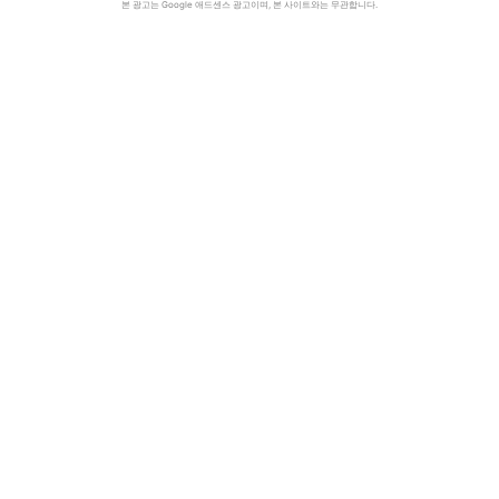
본 광고는 Google 애드센스 광고이며, 본 사이트와는 무관합니다.