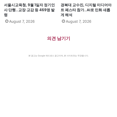
서울시교육청, 9월 1일자 정기인
경복대 교수진, 디지털 미디어아
사 단행…교장·교감 등 469명 발
트 페스타 참가…AI로 민화 새롭
령
게 해석
August 7, 2026
August 7, 2026
의견 남기기
본 광고는 Google 애드센스 광고이며, 본 사이트와는 무관합니다.