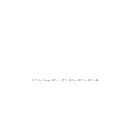
본 광고는 Google 애드센스 광고이며, 본 사이트와는 무관합니다.