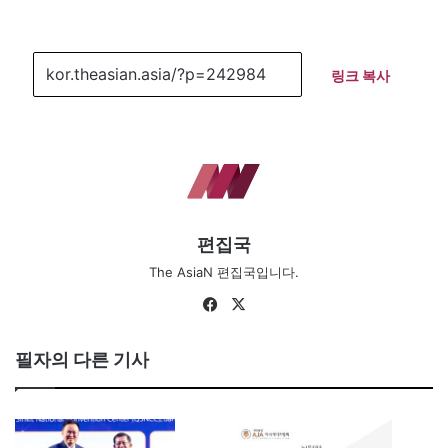
링크 복사
편집국
The AsiaN 편집국입니다.
Fa
X
ce
bo
필자의 다른 기사
ok