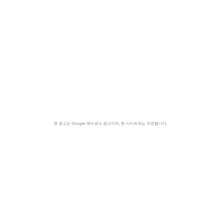
본 광고는 Google 애드센스 광고이며, 본 사이트와는 무관합니다.