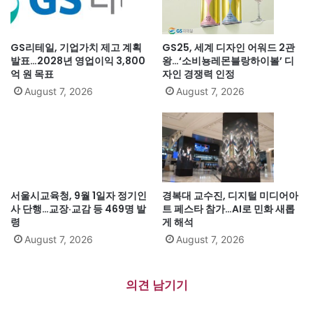
GS리테일, 기업가치 제고 계획
GS25, 세계 디자인 어워드 2관
발표…2028년 영업이익 3,800
왕…‘소비뇽레몬블랑하이볼’ 디
억 원 목표
자인 경쟁력 인정
August 7, 2026
August 7, 2026
서울시교육청, 9월 1일자 정기인
경복대 교수진, 디지털 미디어아
사 단행…교장·교감 등 469명 발
트 페스타 참가…AI로 민화 새롭
령
게 해석
August 7, 2026
August 7, 2026
의견 남기기