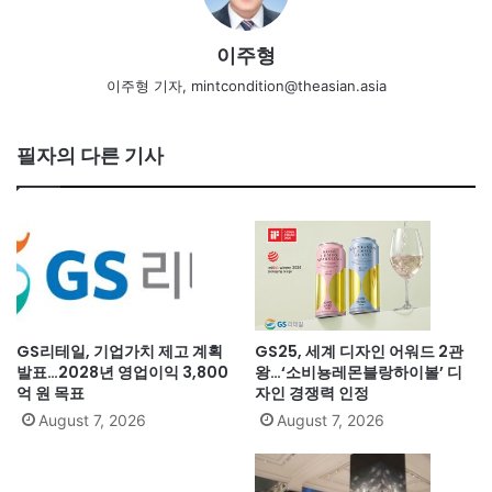
이주형
이주형 기자, mintcondition@theasian.asia
필자의 다른 기사
GS리테일, 기업가치 제고 계획
GS25, 세계 디자인 어워드 2관
발표…2028년 영업이익 3,800
왕…‘소비뇽레몬블랑하이볼’ 디
억 원 목표
자인 경쟁력 인정
August 7, 2026
August 7, 2026