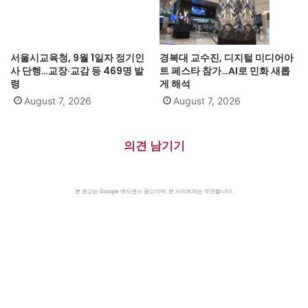
서울시교육청, 9월 1일자 정기인
경복대 교수진, 디지털 미디어아
사 단행…교장·교감 등 469명 발
트 페스타 참가…AI로 민화 새롭
령
게 해석
August 7, 2026
August 7, 2026
의견 남기기
본 광고는 Google 애드센스 광고이며, 본 사이트와는 무관합니다.