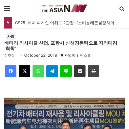
메뉴
GS25, 세계 디자인 어워드 2관왕…‘소비뇽레몬블랑하이볼’ 디자인 경쟁력 인정
사회
배터리 리사이클 산업, 포항시 신성장동력으로 자리매김
‘착착’
October 22, 2019
이주형
완독 약 3 분 소요
Facebook
X
WhatsApp
Telegram
Line
이메일
인쇄