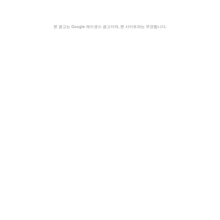
본 광고는 Google 애드센스 광고이며, 본 사이트와는 무관합니다.