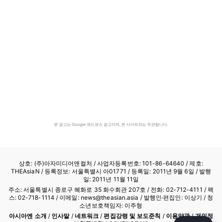
본 광고는 Google 애드센스 광고이며, 본 사이트와는 무관합니다.
상호: (주)아자미디어앤컬처 /
사업자등록번호: 101-86-64640
/ 제호:
THEAsiaN / 등록정보: 서울특별시 아01771 / 등록일: 2011년 9월 6일 / 발행
일: 2011년 11월 11일
주소: 서울특별시 종로구 혜화로 35 화수회관 207호 / 전화: 02-712-4111 /
팩
스: 02-718-1114
/ 이메일: news@theasian.asia / 발행인·편집인: 이상기 / 청
소년보호책임자: 이주형
아시아엔 소개
/
인사말
/
네트워크
/
편집강령 및 보도준칙
/
이용약관
/
개인정