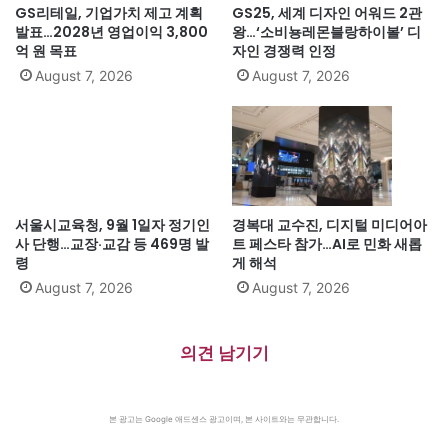
GS리테일, 기업가치 제고 계획
GS25, 세계 디자인 어워드 2관
발표…2028년 영업이익 3,800
왕…‘소비뇽레몬블랑하이볼’ 디
억 원 목표
자인 경쟁력 인정
August 7, 2026
August 7, 2026
서울시교육청, 9월 1일자 정기인
경복대 교수진, 디지털 미디어아
사 단행…교장·교감 등 469명 발
트 페스타 참가…AI로 민화 새롭
령
게 해석
August 7, 2026
August 7, 2026
의견 남기기
본 광고는 Google 애드센스 광고이며, 본 사이트와는 무관합니다.