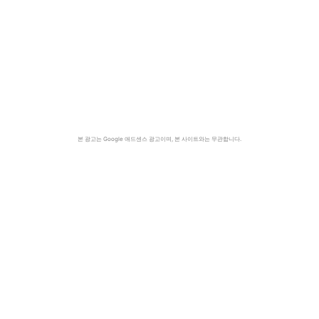
본 광고는 Google 애드센스 광고이며, 본 사이트와는 무관합니다.