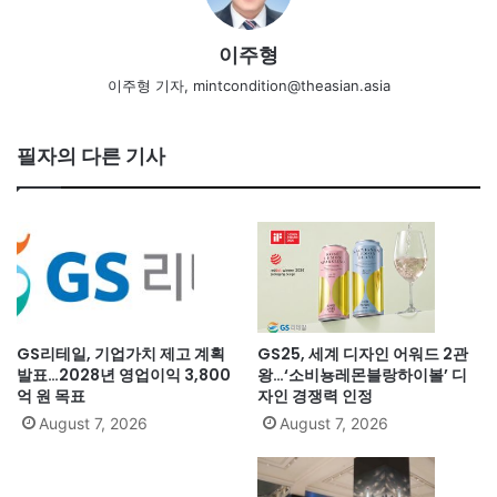
이주형
이주형 기자, mintcondition@theasian.asia
필자의 다른 기사
GS리테일, 기업가치 제고 계획
GS25, 세계 디자인 어워드 2관
발표…2028년 영업이익 3,800
왕…‘소비뇽레몬블랑하이볼’ 디
억 원 목표
자인 경쟁력 인정
August 7, 2026
August 7, 2026