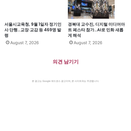
서울시교육청, 9월 1일자 정기인
경복대 교수진, 디지털 미디어아
사 단행…교장·교감 등 469명 발
트 페스타 참가…AI로 민화 새롭
령
게 해석
August 7, 2026
August 7, 2026
의견 남기기
본 광고는 Google 애드센스 광고이며, 본 사이트와는 무관합니다.