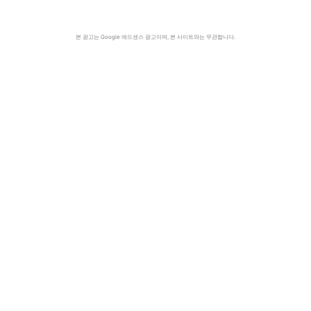
본 광고는 Google 애드센스 광고이며, 본 사이트와는 무관합니다.