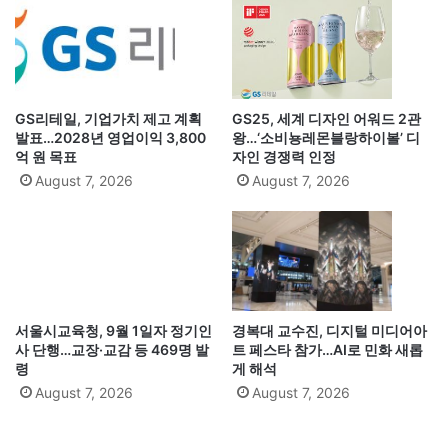
GS리테일, 기업가치 제고 계획
GS25, 세계 디자인 어워드 2관
발표…2028년 영업이익 3,800
왕…‘소비뇽레몬블랑하이볼’ 디
억 원 목표
자인 경쟁력 인정
August 7, 2026
August 7, 2026
서울시교육청, 9월 1일자 정기인
경복대 교수진, 디지털 미디어아
사 단행…교장·교감 등 469명 발
트 페스타 참가…AI로 민화 새롭
령
게 해석
August 7, 2026
August 7, 2026