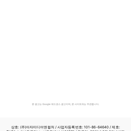
본 광고는 Google 애드센스 광고이며, 본 사이트와는 무관합니다.
상호: (주)아자미디어앤컬처 /
사업자등록번호: 101-86-64640
/ 제호: