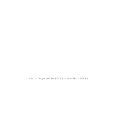
본 광고는 Google 애드센스 광고이며, 본 사이트와는 무관합니다.