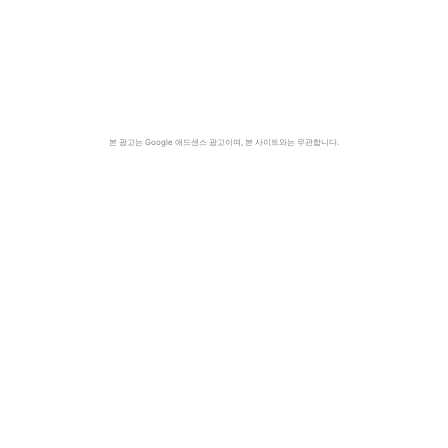
본 광고는 Google 애드센스 광고이며, 본 사이트와는 무관합니다.