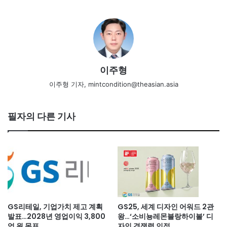
이주형
이주형 기자, mintcondition@theasian.asia
필자의 다른 기사
GS리테일, 기업가치 제고 계획
GS25, 세계 디자인 어워드 2관
발표…2028년 영업이익 3,800
왕…‘소비뇽레몬블랑하이볼’ 디
억 원 목표
자인 경쟁력 인정