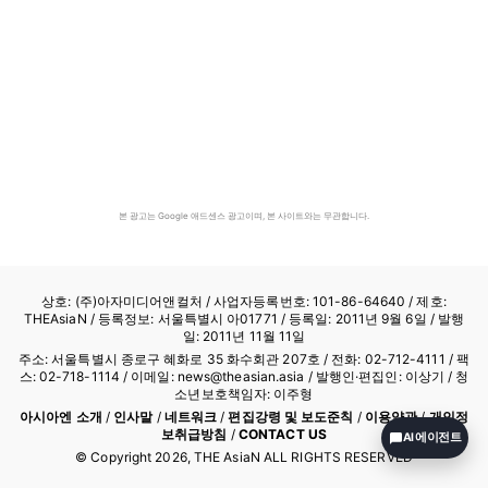
본 광고는 Google 애드센스 광고이며, 본 사이트와는 무관합니다.
상호: (주)아자미디어앤컬처 /
사업자등록번호: 101-86-64640
/ 제호:
THEAsiaN / 등록정보: 서울특별시 아01771 / 등록일: 2011년 9월 6일 / 발행
일: 2011년 11월 11일
주소: 서울특별시 종로구 혜화로 35 화수회관 207호 / 전화: 02-712-4111 /
팩
스: 02-718-1114
/ 이메일: news@theasian.asia / 발행인·편집인: 이상기 / 청
소년보호책임자: 이주형
아시아엔 소개
/
인사말
/
네트워크
/
편집강령 및 보도준칙
/
이용약관
/
개인정
보취급방침
/
CONTACT US
AI 에이전트
© Copyright
2026
, THE AsiaN ALL RIGHTS RESERVED