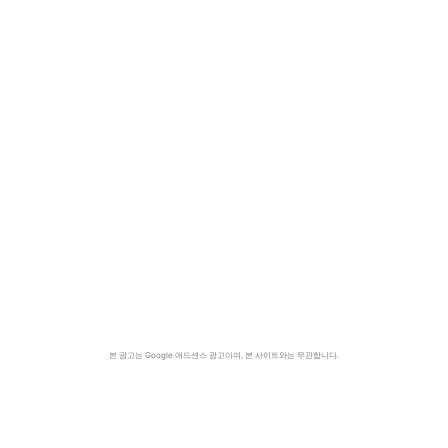
본 광고는 Google 애드센스 광고이며, 본 사이트와는 무관합니다.