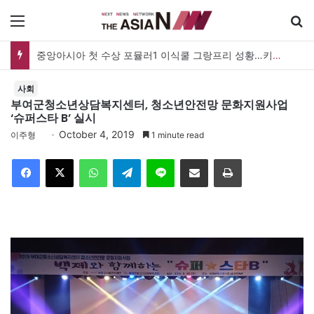
메뉴
중앙아시아 첫 수상 포뮬러1 이식쿨 그랑프리 성황…키르기스스탄, 대회 연례화 추진
사회
부여군청소년상담복지센터, 청소년안전망 문화지원사업
‘슈퍼스타 B’ 실시
October 4, 2019
이주형
1 minute read
Facebook
X
WhatsApp
Telegram
Line
이메일
인쇄