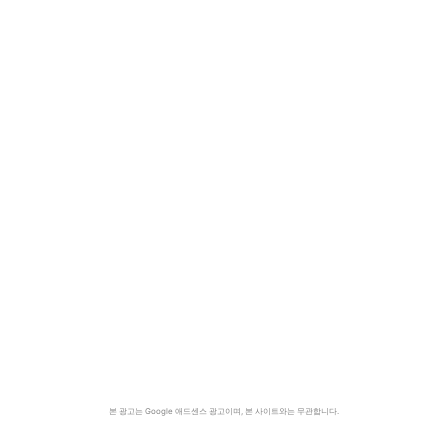
본 광고는 Google 애드센스 광고이며, 본 사이트와는 무관합니다.