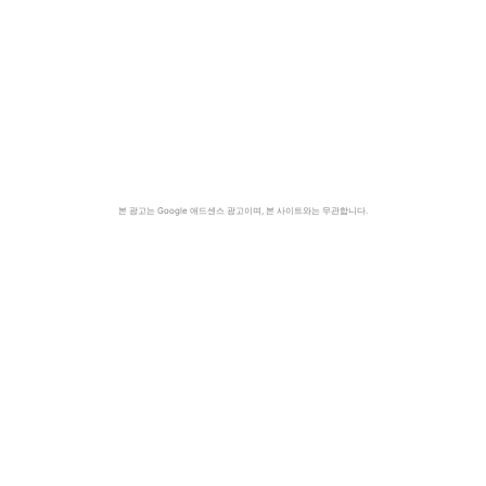
본 광고는 Google 애드센스 광고이며, 본 사이트와는 무관합니다.