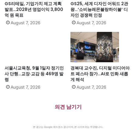
GS리테일, 기업가치 제고 계획
GS25, 세계 디자인 어워드 2관
발표…2028년 영업이익 3,800
왕…‘소비뇽레몬블랑하이볼’ 디
억 원 목표
자인 경쟁력 인정
August 7, 2026
August 7, 2026
서울시교육청, 9월 1일자 정기인
경복대 교수진, 디지털 미디어아
사 단행…교장·교감 등 469명 발
트 페스타 참가…AI로 민화 새롭
령
게 해석
August 7, 2026
August 7, 2026
의견 남기기
본 광고는 Google 애드센스 광고이며, 본 사이트와는 무관합니다.