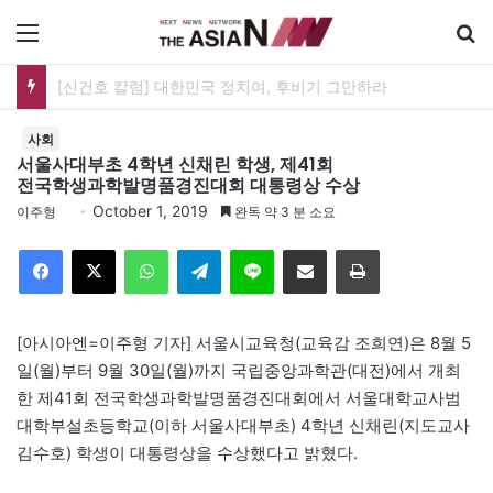
메뉴
유가협 창립 40주년 기념식…12일 오후 남영동 민주화운동기념관
사회
서울사대부초 4학년 신채린 학생, 제41회
전국학생과학발명품경진대회 대통령상 수상
October 1, 2019
이주형
완독 약 3 분 소요
Facebook
X
WhatsApp
Telegram
Line
이메일
인쇄
[아시아엔=이주형 기자] 서울시교육청(교육감 조희연)은 8월 5
일(월)부터 9월 30일(월)까지 국립중앙과학관(대전)에서 개최
한 제41회 전국학생과학발명품경진대회에서 서울대학교사범
대학부설초등학교(이하 서울사대부초) 4학년 신채린(지도교사
김수호) 학생이 대통령상을 수상했다고 밝혔다.