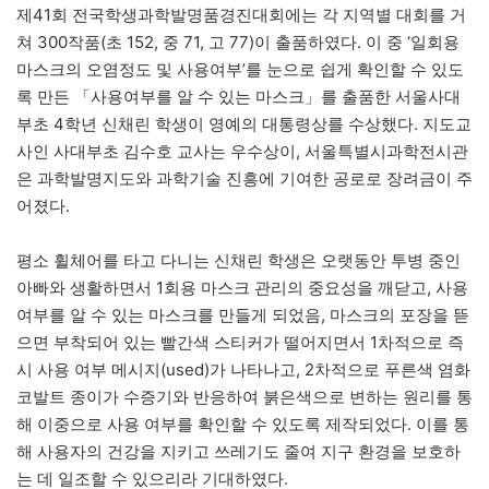
제41회 전국학생과학발명품경진대회에는 각 지역별 대회를 거
쳐 300작품(초 152, 중 71, 고 77)이 출품하였다. 이 중 ‘일회용
마스크의 오염정도 및 사용여부’를 눈으로 쉽게 확인할 수 있도
록 만든 「사용여부를 알 수 있는 마스크」를 출품한 서울사대
부초 4학년 신채린 학생이 영예의 대통령상를 수상했다. 지도교
사인 사대부초 김수호 교사는 우수상이, 서울특별시과학전시관
은 과학발명지도와 과학기술 진흥에 기여한 공로로 장려금이 주
어졌다.
평소 휠체어를 타고 다니는 신채린 학생은 오랫동안 투병 중인
아빠와 생활하면서 1회용 마스크 관리의 중요성을 깨닫고, 사용
여부를 알 수 있는 마스크를 만들게 되었음, 마스크의 포장을 뜯
으면 부착되어 있는 빨간색 스티커가 떨어지면서 1차적으로 즉
시 사용 여부 메시지(used)가 나타나고, 2차적으로 푸른색 염화
코발트 종이가 수증기와 반응하여 붉은색으로 변하는 원리를 통
해 이중으로 사용 여부를 확인할 수 있도록 제작되었다. 이를 통
해 사용자의 건강을 지키고 쓰레기도 줄여 지구 환경을 보호하
는 데 일조할 수 있으리라 기대하였다.