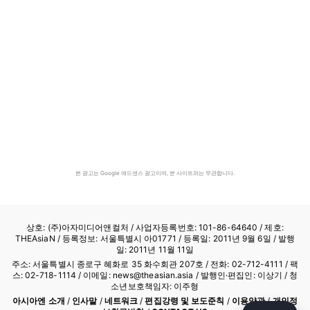
본 광고는 Google 애드센스 광고이며, 본 사이트와는 무관합니다.
상호: (주)아자미디어앤컬처 /
사업자등록번호: 101-86-64640
/ 제호:
THEAsiaN / 등록정보: 서울특별시 아01771 / 등록일: 2011년 9월 6일 / 발행
일: 2011년 11월 11일
주소: 서울특별시 종로구 혜화로 35 화수회관 207호 / 전화: 02-712-4111 /
팩
스: 02-718-1114
/ 이메일: news@theasian.asia / 발행인·편집인: 이상기 / 청
소년보호책임자: 이주형
아시아엔 소개
/
인사말
/
네트워크
/
편집강령 및 보도준칙
/
이용약관
/
개인정