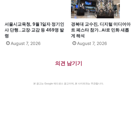
서울시교육청, 9월 1일자 정기인
경복대 교수진, 디지털 미디어아
사 단행…교장·교감 등 469명 발
트 페스타 참가…AI로 민화 새롭
령
게 해석
August 7, 2026
August 7, 2026
의견 남기기
본 광고는 Google 애드센스 광고이며, 본 사이트와는 무관합니다.