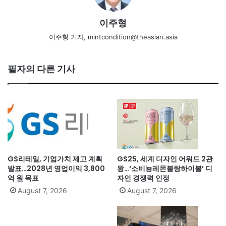
이주형
이주형 기자, mintcondition@theasian.asia
필자의 다른 기사
GS리테일, 기업가치 제고 계획
GS25, 세계 디자인 어워드 2관
발표…2028년 영업이익 3,800
왕…‘소비뇽레몬블랑하이볼’ 디
억 원 목표
자인 경쟁력 인정
August 7, 2026
August 7, 2026