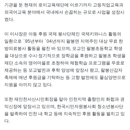
기관을 둔 현재의 로이교육재단에 이르기까지 고등직업교육과
외국어교육 분야에서 국내에서 손꼽히는 규모로 사업을 성장시
켰다.
이 이사장은 아동 후원 국제 봉사단체인 국제키와니스 활동의
일환으로 `95년부터 `04년까지 팔봉면 지역주민 대상 무료 한
방의료봉사 활동을 펼친 바 있으며, 모교인 팔봉초등학교 학생
을 대상으로 수시·정기적으로 장학금을 후원하고 팔봉초 학생을
재단 소속의 영어마을로 초청하여 체험학습 프로그램을 무료로
제공하는 등 모교발전과 후학 양성에 앞장서 왔고, 팔봉산감자
축제에 매년 후원금을 기탁하는 등 고향 발전에도 물심양면으로
지원을 아끼지 않고 있다.
또한 재인천서산시민회장을 맡아 인천지역 출향인의 화합과 권
익신장에 앞장서고 있으며, 한국시민자원봉사회 청소년봉사단
을 발족하여 인천 내 학교 등에 지속적인 후원 활동을 펼치고 있
다.