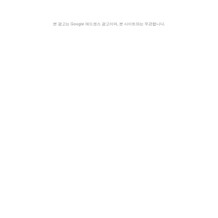
본 광고는 Google 애드센스 광고이며, 본 사이트와는 무관합니다.