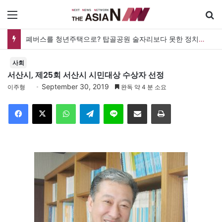
메뉴
폐버스를 청년주택으로? 탑골공원 술자리보다 못한 정치의 상상력
사회
서산시, 제25회 서산시 시민대상 수상자 선정
September 30, 2019
이주형
완독 약 4 분 소요
Facebook
X
WhatsApp
Telegram
Line
이메일
인쇄