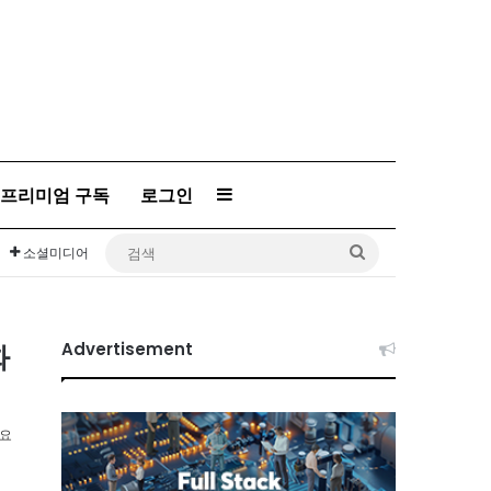
프리미엄 구독
로그인
Sidebar
검
소셜미디어
색
화
Advertisement
소요