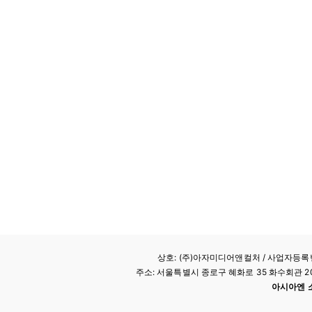
상호: (주)아자미디어앤컬처 /
사업자등록번호
주소: 서울특별시 종로구 혜화로 35 화수회관 207호 
아시아엔 