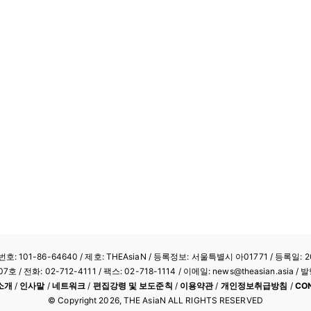
: 101-86-64640
/ 제호: THEAsiaN / 등록정보: 서울특별시 아01771 / 등록일: 20
/ 전화: 02-712-4111 /
팩스: 02-718-1114
/ 이메일: news@theasian.asi
소개
/
인사말
/
네트워크
/
편집강령 및 보도준칙
/
이용약관
/
개인정보취급방침
/
CO
© Copyright
2026
, THE AsiaN ALL RIGHTS RESERVED