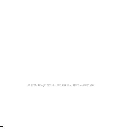
본 광고는 Google 애드센스 광고이며, 본 사이트와는 무관합니다.