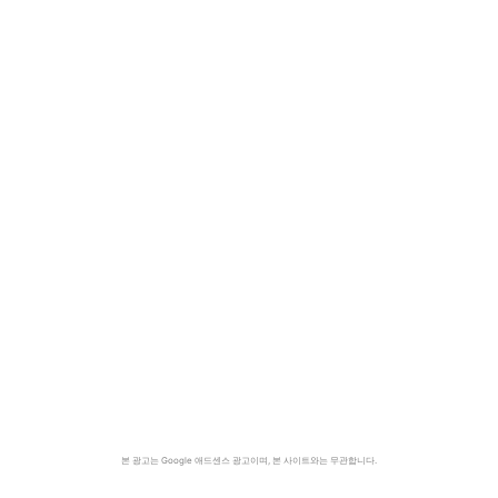
본 광고는 Google 애드센스 광고이며, 본 사이트와는 무관합니다.