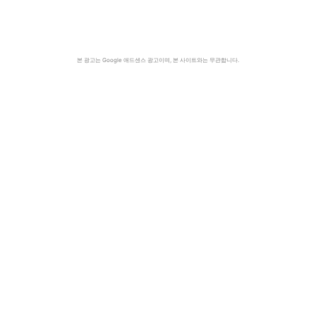
본 광고는 Google 애드센스 광고이며, 본 사이트와는 무관합니다.