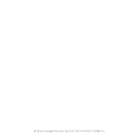
본 광고는 Google 애드센스 광고이며, 본 사이트와는 무관합니다.