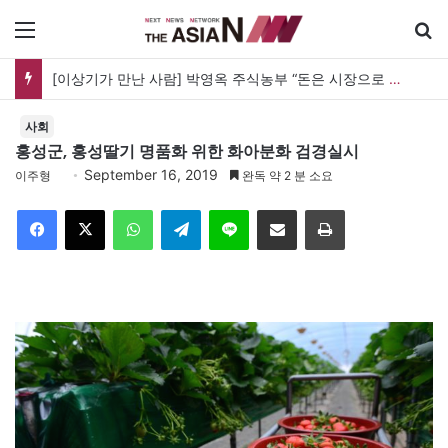
메뉴
[이상기가 만난 사람] 박영옥 주식농부 “돈은 시장으로 갔지만, 투자는 사라지고 거래만 남았다”
사회
홍성군, 홍성딸기 명품화 위한 화아분화 검경실시
September 16, 2019
이주형
완독 약 2 분 소요
Facebook
X
WhatsApp
Telegram
Line
이메일
인쇄