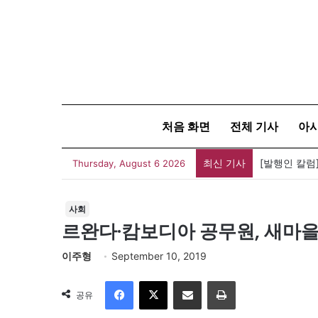
처음 화면
전체 기사
아
최신 기사
Thursday, August 6 2026
사회
르완다·캄보디아 공무원, 새마
이주형
September 10, 2019
Facebook
X
이메일
인쇄
공유