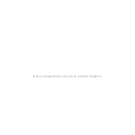
본 광고는 Google 애드센스 광고이며, 본 사이트와는 무관합니다.