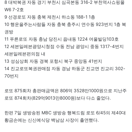
8 대박복권 자동 경기 부천시 심곡본동 316-2 부천역사쇼핑몰
W6 7-2호
9 선경로또 자동 충북 제천시 하소동 188-1 1층
10 행운을주는사람들 자동 충북 충주시 연수동 923번지 1층 복
권방
11 푸른로또 자동 충남 당진시 읍내동 1224 여울빌딩103호
12 세븐일레븐광양시청점 수동 전남 광양시 중동 1317-4번지
세븐일레븐편의점 내
13 성심상회 자동 경북 포항시 북구 중앙동 41번지
14 진교로또복권판매점 자동 경남 하동군 진교면 진교리 302-
70번지
로또 875회차 총판매금액은 806억 3528만1000원으로 지난주
로또 874회차(829억9013만8000원)보다 다소 줄었다.
한편 7일 생방송된 MBC 생방송 행복드림 로또 6/45의 제40대
황금손에는 신신예식당 백남삼 사장이 출연했다.