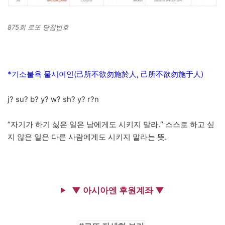
875회 로또 당첨번호
*기소불욕 물시어인(己所不欲勿施於人, 己所不欲勿施于人)
j? su? b? y? w? sh? y? r?n
“자기가 하기 싫은 일은 남에게도 시키지 말라.“ 스스로 하고 싶
지 않은 일은 다른 사람에게도 시키지 말라는 뜻.
▼ 아시아엔 후원계좌 ▼