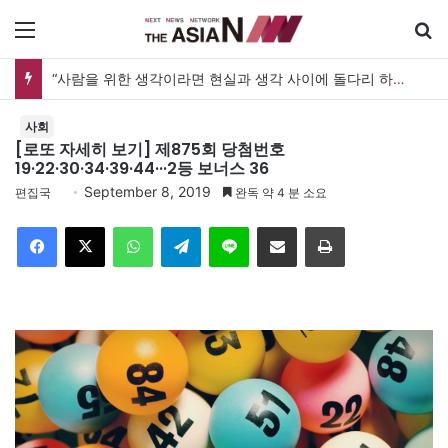
메뉴
“사람을 위한 생각이라면 현실과 생각 사이에 돌다리 하나는 놓아야 하지 않을까”
사회
[로또 자세히 보기] 제875회 당첨번호
19·22·30·34·39·44···2등 보너스 36
September 8, 2019
편집국
완독 약 4 분 소요
Facebook
X
WhatsApp
Telegram
Line
이메일
인쇄