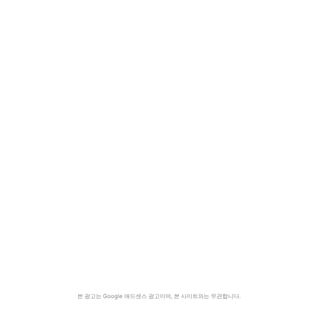
본 광고는 Google 애드센스 광고이며, 본 사이트와는 무관합니다.