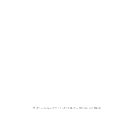
본 광고는 Google 애드센스 광고이며, 본 사이트와는 무관합니다.