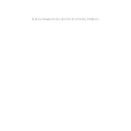
본 광고는 Google 애드센스 광고이며, 본 사이트와는 무관합니다.