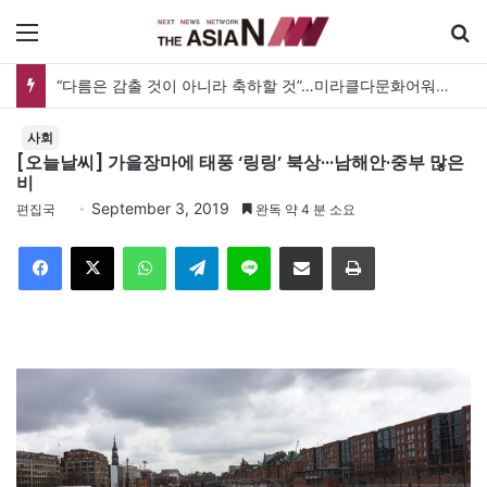
메뉴
“다름은 감출 것이 아니라 축하할 것”…미라클다문화어워드가 그리는 ‘공존’의 미래
사회
[오늘날씨] 가을장마에 태풍 ‘링링’ 북상···남해안·중부 많은
비
September 3, 2019
편집국
완독 약 4 분 소요
Facebook
X
WhatsApp
Telegram
Line
이메일
인쇄