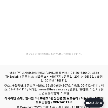
본 광고는 Google 애드센스 광고이며, 본 사이트와는 무관합니다.
상호: (주)아자미디어앤컬처 /
사업자등록번호: 101-86-64640
/ 제호:
THEAsiaN / 등록정보: 서울특별시 아01771 / 등록일: 2011년 9월 6일 / 발행
일: 2011년 11월 11일
주소: 서울특별시 종로구 혜화로 35 화수회관 207호 / 전화: 02-712-4111 /
팩
스: 02-718-1114
/ 이메일: news@theasian.asia / 발행인·편집인: 이상기 / 청
소년보호책임자: 이주형
아시아엔 소개
/
인사말
/
네트워크
/
편집강령 및 보도준칙
/
이용약관
/
개인정
보취급방침
/
CONTACT US
AI 에이전트
© Copyright
2026
, THE AsiaN ALL RIGHTS RESERVED