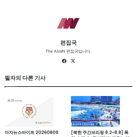
편집국
The AsiaN 편집국입니다.
Fa
X
ce
bo
필자의 다른 기사
ok
아자뉴스바이트 20260809
[북한 주간브리핑·8.2~8.8] 폭