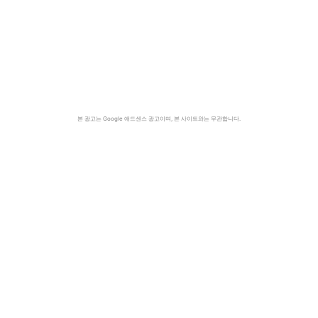
본 광고는 Google 애드센스 광고이며, 본 사이트와는 무관합니다.