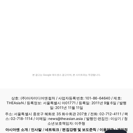
본 광고는 Google 애드센스 광고이며, 본 사이트와는 무관합니다.
상호: (주)아자미디어앤컬처 /
사업자등록번호: 101-86-64640
/ 제호:
THEAsiaN / 등록정보: 서울특별시 아01771 / 등록일: 2011년 9월 6일 / 발행
일: 2011년 11월 11일
주소: 서울특별시 종로구 혜화로 35 화수회관 207호 / 전화: 02-712-4111 /
팩
스: 02-718-1114
/ 이메일: news@theasian.asia / 발행인·편집인: 이상기 / 청
소년보호책임자: 이주형
아시아엔 소개
/
인사말
/
네트워크
/
편집강령 및 보도준칙
/
이용약관
/
개인정