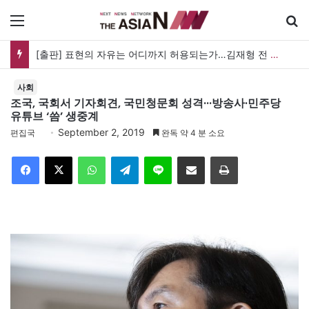
메뉴
[출판] 표현의 자유는 어디까지 허용되는가…김재형 전 대법관 ‘언론과 인격권’
사회
조국, 국회서 기자회견, 국민청문회 성격···방송사·민주당
유튜브 ‘씀’ 생중계
September 2, 2019
편집국
완독 약 4 분 소요
Facebook
X
WhatsApp
Telegram
Line
이메일
인쇄