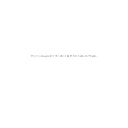
본 광고는 Google 애드센스 광고이며, 본 사이트와는 무관합니다.