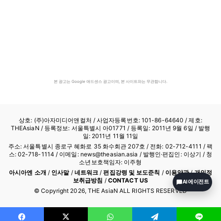
본 광고는 Google 애드센스 광고이며, 본 사이트와는 무관합니다.
상호: (주)아자미디어앤컬처 /
사업자등록번호: 101-86-64640
/ 제호:
THEAsiaN / 등록정보: 서울특별시 아01771 / 등록일: 2011년 9월 6일 / 발행
일: 2011년 11월 11일
주소: 서울특별시 종로구 혜화로 35 화수회관 207호 / 전화: 02-712-4111 /
팩
스: 02-718-1114
/ 이메일: news@theasian.asia / 발행인·편집인: 이상기 / 청
소년보호책임자: 이주형
아시아엔 소개
/
인사말
/
네트워크
/
편집강령 및 보도준칙
/
이용약관
/
개인정
보취급방침
/
CONTACT US
AI 에이전트
© Copyright
2026
, THE AsiaN ALL RIGHTS RESERVED