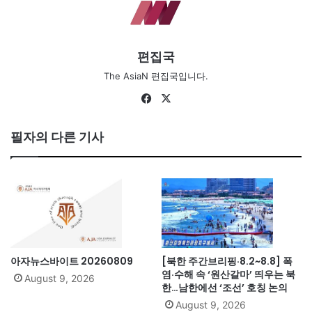
편집국
The AsiaN 편집국입니다.
Fa
X
ce
bo
필자의 다른 기사
ok
아자뉴스바이트 20260809
[북한 주간브리핑·8.2~8.8] 폭
염·수해 속 ‘원산갈마’ 띄우는 북
August 9, 2026
한…남한에선 ‘조선’ 호칭 논의
August 9, 2026