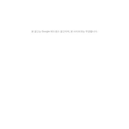
본 광고는 Google 애드센스 광고이며, 본 사이트와는 무관합니다.