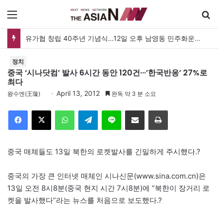
메뉴
유가협 창립 40주년 기념식…12일 오후 남영동 민주화운동기념관
정치
중국 ‘시나닷컴’ 발사 6시간 동안 120건···’한국반응’ 27%로
최다
April 13, 2012
왕수엔(王璇)
완독 약 3 분 소요
Facebook
X
WhatsApp
Telegram
Line
이메일
인쇄
중국 매체들도 13일 북한의 로켓발사를 긴밀하게 주시했다.?
중국의 가장 큰 인터넷 매체인 시나신문(www.sina.com.cn)은
13일 오전 8시8분(중국 현지 시간 7시8분)에 “북한이 장거리 로
켓을 발사했다”라는 뉴스를 처음으로 보도했다.?