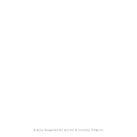
본 광고는 Google 애드센스 광고이며, 본 사이트와는 무관합니다.