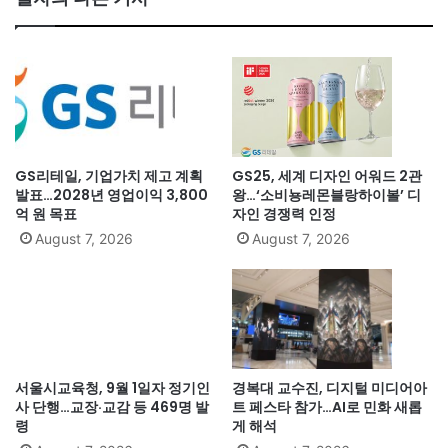
GS리테일, 기업가치 제고 계획
GS25, 세계 디자인 어워드 2관
발표…2028년 영업이익 3,800
왕…‘소비뇽레몬블랑하이볼’ 디
억 원 목표
자인 경쟁력 인정
August 7, 2026
August 7, 2026
서울시교육청, 9월 1일자 정기인
경복대 교수진, 디지털 미디어아
사 단행…교장·교감 등 469명 발
트 페스타 참가…AI로 민화 새롭
령
게 해석