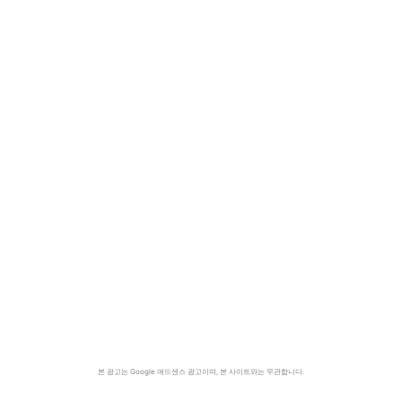
본 광고는 Google 애드센스 광고이며, 본 사이트와는 무관합니다.