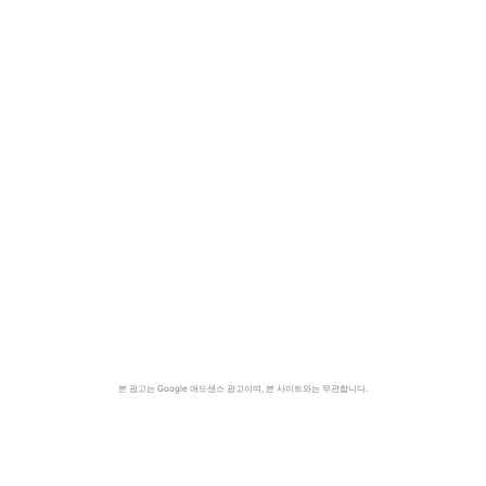
본 광고는 Google 애드센스 광고이며, 본 사이트와는 무관합니다.