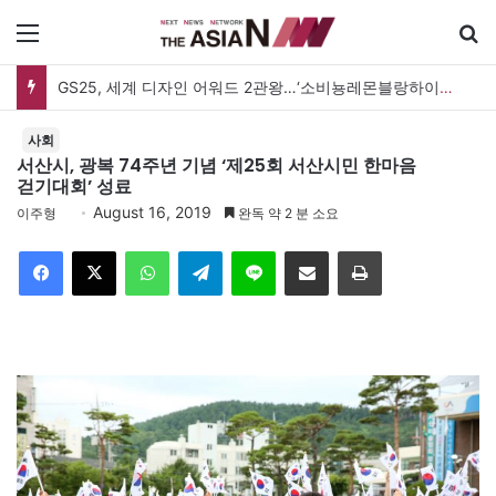
메뉴
GS25, 세계 디자인 어워드 2관왕…‘소비뇽레몬블랑하이볼’ 디자인 경쟁력 인정
사회
서산시, 광복 74주년 기념 ‘제25회 서산시민 한마음
걷기대회’ 성료
August 16, 2019
이주형
완독 약 2 분 소요
Facebook
X
WhatsApp
Telegram
Line
이메일
인쇄