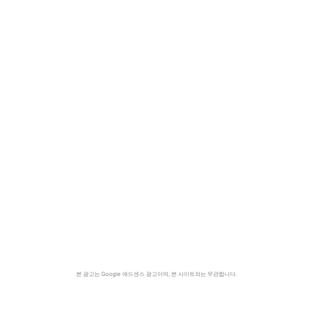
본 광고는 Google 애드센스 광고이며, 본 사이트와는 무관합니다.