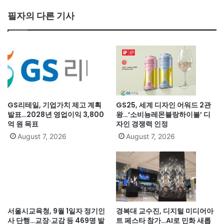
필자의 다른 기사
GS리테일, 기업가치 제고 계획
GS25, 세계 디자인 어워드 2관
발표…2028년 영업이익 3,800
왕…‘소비뇽레몬블랑하이볼’ 디
억 원 목표
자인 경쟁력 인정
August 7, 2026
August 7, 2026
서울시교육청, 9월 1일자 정기인
경복대 교수진, 디지털 미디어아
사 단행…교장·교감 등 469명 발
트 페스타 참가…AI로 민화 새롭