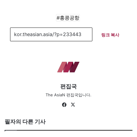
홍콩공항
링크 복사
편집국
The AsiaN 편집국입니다.
Fa
X
ce
bo
필자의 다른 기사
ok