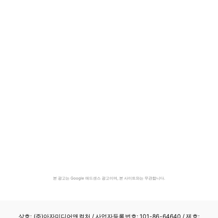
본 광고는 Google 애드센스 광고이며, 본 사이트와는 무관합니다.
상호: (주)아자미디어앤컬처 /
사업자등록번호: 101-86-64640
/ 제호: