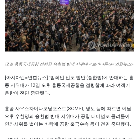
12일 홍콩국제공항 점령한 송환법 반대 시위대 <로이터통신=연합뉴스>
[아시아엔=연합뉴스] ‘범죄인 인도 법안'(송환법)에 반대하는 홍
콩 시위대가 12일 오후 홍콩국제공항을 점령함에 따라 여객기
운항이 전면 중단됐다.
홍콩 사우스차이나모닝포스트(SCMP), 명보 등에 따르면 이날
오후 수천명의 송환법 반대 시위대가 공항 터미널로 몰려들어
연좌시위를 벌이는 바람에 공항 출국수속 등이 전면 중단됐다.