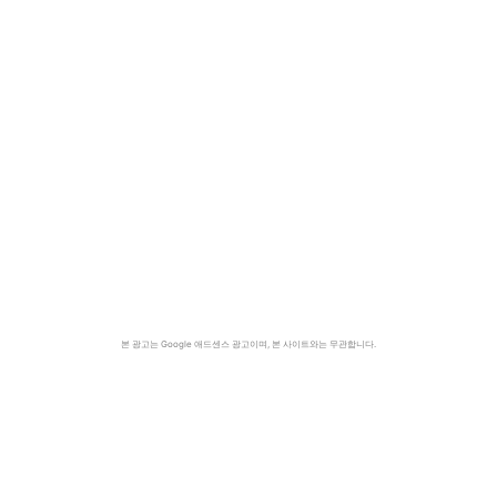
본 광고는 Google 애드센스 광고이며, 본 사이트와는 무관합니다.