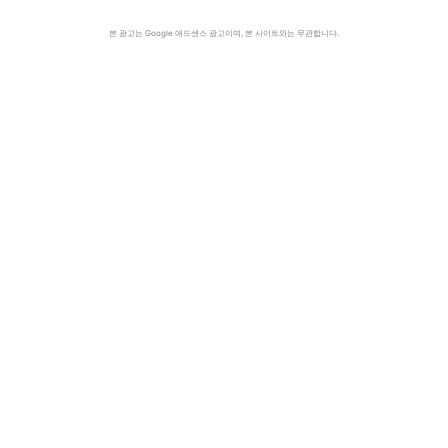
본 광고는 Google 애드센스 광고이며, 본 사이트와는 무관합니다.