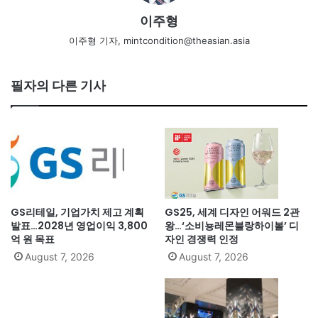
이주형
이주형 기자, mintcondition@theasian.asia
필자의 다른 기사
GS리테일, 기업가치 제고 계획
GS25, 세계 디자인 어워드 2관
발표…2028년 영업이익 3,800
왕…‘소비뇽레몬블랑하이볼’ 디
억 원 목표
자인 경쟁력 인정
August 7, 2026
August 7, 2026