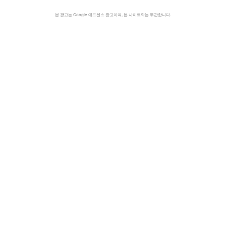
본 광고는 Google 애드센스 광고이며, 본 사이트와는 무관합니다.