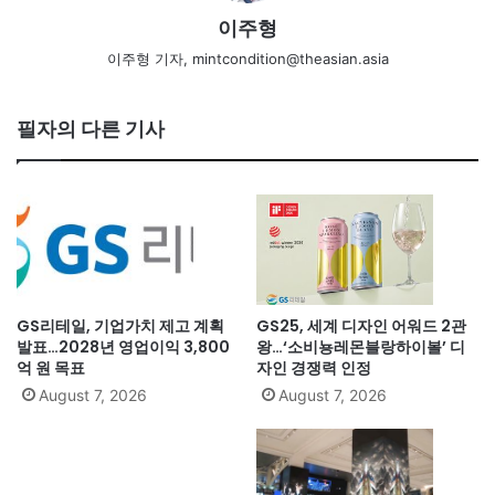
이주형
이주형 기자, mintcondition@theasian.asia
필자의 다른 기사
GS리테일, 기업가치 제고 계획
GS25, 세계 디자인 어워드 2관
발표…2028년 영업이익 3,800
왕…‘소비뇽레몬블랑하이볼’ 디
억 원 목표
자인 경쟁력 인정
August 7, 2026
August 7, 2026