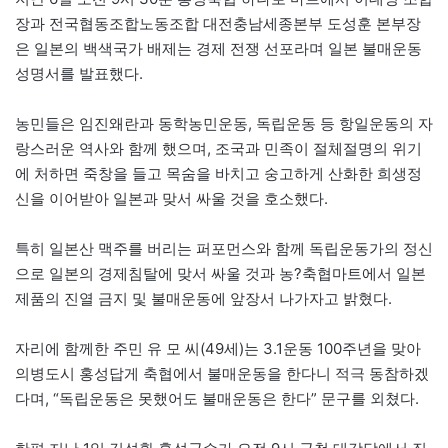
장과 전국협동조합노동조합 대전충남세종본부 도성훈 본부장
은 일본의 백색국가 배제는 경제 전쟁 선포라며 일본 불매운동
성명서를 발표했다.
농민들은 임진왜란과 동학농민운동, 독립운동 등 항일운동의 자
랑스러운 역사와 함께 했으며, 조국과 민족이 절체절명의 위기
에 처하면 죽창을 들고 목숨을 바치고 숭고하게 산화한 희생정
신을 이어받아 일본과 맞서 싸울 것을 호소했다.
특히 일본산 맥주를 버리는 퍼포먼스와 함께 독립운동가의 정신
으로 일본의 경제침탈에 맞서 싸울 것과 농?축협마트에서 일본
제품의 진열 금지 및 불매운동에 앞장서 나가자고 밝혔다.
자리에 함께한 주민 유 모 씨(49세)는 3.1운동 100주년을 맞아
의병도시 홍성답게 축협에서 불매운동을 한다니 적극 동참하겠
다며, “독립운동은 못했어도 불매운동은 한다” 문구를 외쳤다.