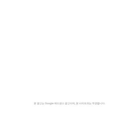
본 광고는 Google 애드센스 광고이며, 본 사이트와는 무관합니다.