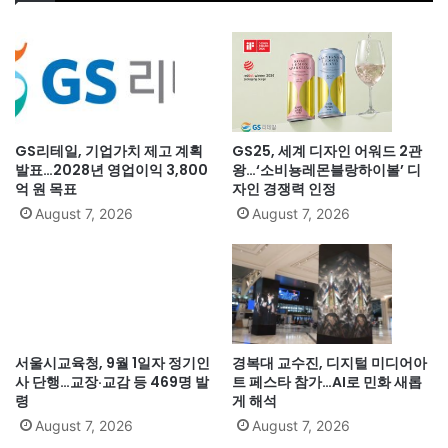
GS리테일, 기업가치 제고 계획
GS25, 세계 디자인 어워드 2관
발표…2028년 영업이익 3,800
왕…‘소비뇽레몬블랑하이볼’ 디
억 원 목표
자인 경쟁력 인정
August 7, 2026
August 7, 2026
서울시교육청, 9월 1일자 정기인
경복대 교수진, 디지털 미디어아
사 단행…교장·교감 등 469명 발
트 페스타 참가…AI로 민화 새롭
령
게 해석
August 7, 2026
August 7, 2026