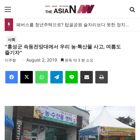
메뉴
폐버스를 청년주택으로? 탑골공원 술자리보다 못한 정치의 상상력
사회
“홍성군 속동전망대에서 우리 농·특산물 사고, 여름도
즐기자”
August 2, 2019
이주형
완독 약 3 분 소요
Facebook
X
WhatsApp
Telegram
Line
이메일
인쇄