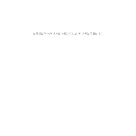
본 광고는 Google 애드센스 광고이며, 본 사이트와는 무관합니다.