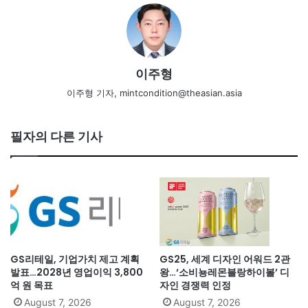
이주형
이주형 기자, mintcondition@theasian.asia
필자의 다른 기사
GS리테일, 기업가치 제고 계획
GS25, 세계 디자인 어워드 2관
발표…2028년 영업이익 3,800
왕…‘소비뇽레몬블랑하이볼’ 디
억 원 목표
자인 경쟁력 인정
August 7, 2026
August 7, 2026