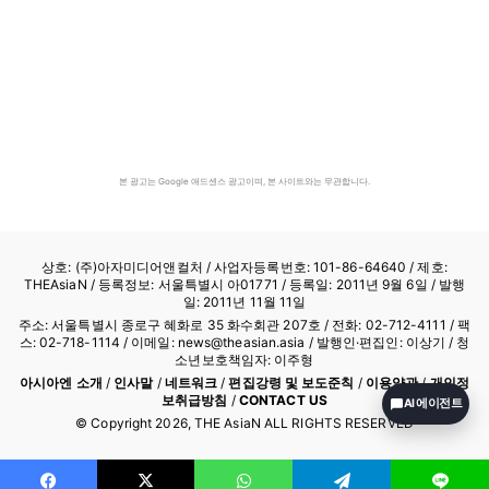
본 광고는 Google 애드센스 광고이며, 본 사이트와는 무관합니다.
상호: (주)아자미디어앤컬처 /
사업자등록번호: 101-86-64640
/ 제호:
THEAsiaN / 등록정보: 서울특별시 아01771 / 등록일: 2011년 9월 6일 / 발행
일: 2011년 11월 11일
주소: 서울특별시 종로구 혜화로 35 화수회관 207호 / 전화: 02-712-4111 /
팩
스: 02-718-1114
/ 이메일: news@theasian.asia / 발행인·편집인: 이상기 / 청
소년보호책임자: 이주형
아시아엔 소개
/
인사말
/
네트워크
/
편집강령 및 보도준칙
/
이용약관
/
개인정
보취급방침
/
CONTACT US
AI 에이전트
© Copyright
2026
, THE AsiaN ALL RIGHTS RESERVED