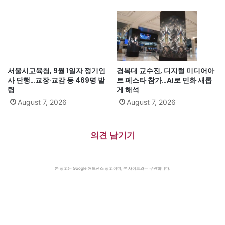
서울시교육청, 9월 1일자 정기인
경복대 교수진, 디지털 미디어아
사 단행…교장·교감 등 469명 발
트 페스타 참가…AI로 민화 새롭
령
게 해석
August 7, 2026
August 7, 2026
의견 남기기
본 광고는 Google 애드센스 광고이며, 본 사이트와는 무관합니다.