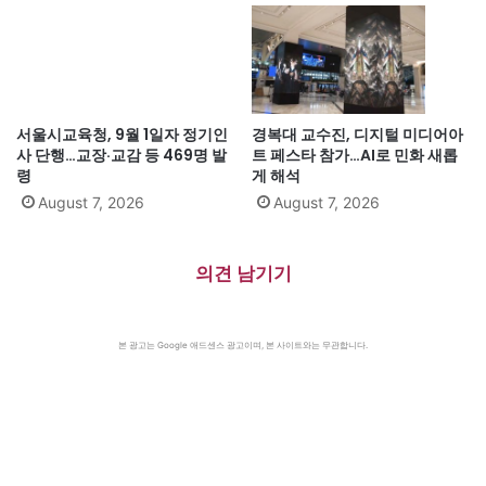
서울시교육청, 9월 1일자 정기인
경복대 교수진, 디지털 미디어아
사 단행…교장·교감 등 469명 발
트 페스타 참가…AI로 민화 새롭
령
게 해석
August 7, 2026
August 7, 2026
의견 남기기
본 광고는 Google 애드센스 광고이며, 본 사이트와는 무관합니다.