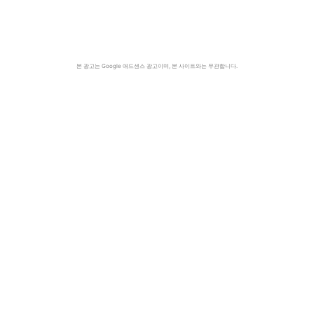
본 광고는 Google 애드센스 광고이며, 본 사이트와는 무관합니다.