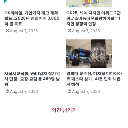
GS리테일, 기업가치 제고 계획
GS25, 세계 디자인 어워드 2관
발표…2028년 영업이익 3,800
왕…‘소비뇽레몬블랑하이볼’ 디
억 원 목표
자인 경쟁력 인정
August 7, 2026
August 7, 2026
서울시교육청, 9월 1일자 정기인
경복대 교수진, 디지털 미디어아
사 단행…교장·교감 등 469명 발
트 페스타 참가…AI로 민화 새롭
령
게 해석
August 7, 2026
August 7, 2026
의견 남기기