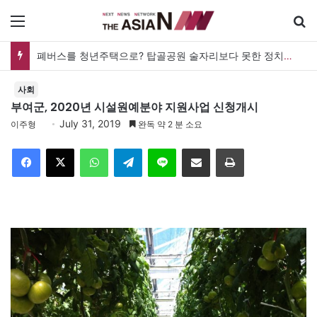
메뉴
폐버스를 청년주택으로? 탑골공원 술자리보다 못한 정치의 상상력
사회
부여군, 2020년 시설원예분야 지원사업 신청개시
July 31, 2019
이주형
완독 약 2 분 소요
Facebook
X
WhatsApp
Telegram
Line
이메일
인쇄