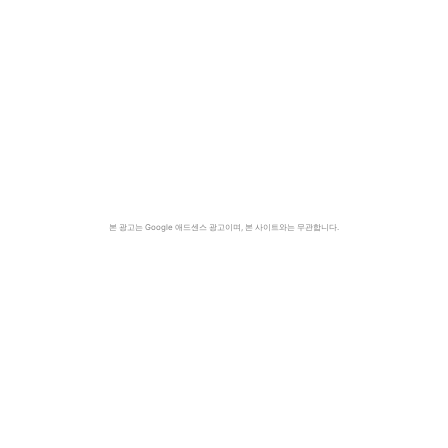
본 광고는 Google 애드센스 광고이며, 본 사이트와는 무관합니다.