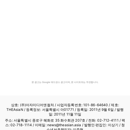
본 광고는 Google 애드센스 광고이며, 본 사이트와는 무관합니다.
상호: (주)아자미디어앤컬처 /
사업자등록번호: 101-86-64640
/ 제호:
THEAsiaN / 등록정보: 서울특별시 아01771 / 등록일: 2011년 9월 6일 / 발행
일: 2011년 11월 11일
주소: 서울특별시 종로구 혜화로 35 화수회관 207호 / 전화: 02-712-4111 /
팩
스: 02-718-1114
/ 이메일: news@theasian.asia / 발행인·편집인: 이상기 / 청
소년보호책임자: 이주형