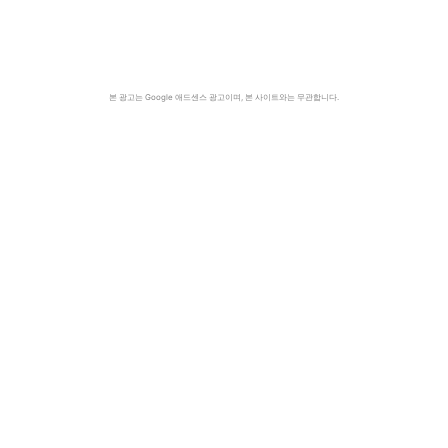
본 광고는 Google 애드센스 광고이며, 본 사이트와는 무관합니다.