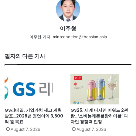
이주형
이주형 기자, mintcondition@theasian.asia
필자의 다른 기사
GS리테일, 기업가치 제고 계획
GS25, 세계 디자인 어워드 2관
발표…2028년 영업이익 3,800
왕…‘소비뇽레몬블랑하이볼’ 디
억 원 목표
자인 경쟁력 인정
August 7, 2026
August 7, 2026