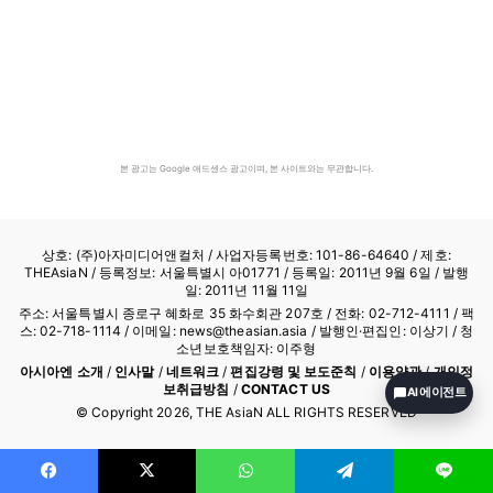
본 광고는 Google 애드센스 광고이며, 본 사이트와는 무관합니다.
상호: (주)아자미디어앤컬처 /
사업자등록번호: 101-86-64640
/ 제호:
THEAsiaN / 등록정보: 서울특별시 아01771 / 등록일: 2011년 9월 6일 / 발행
일: 2011년 11월 11일
주소: 서울특별시 종로구 혜화로 35 화수회관 207호 / 전화: 02-712-4111 /
팩
스: 02-718-1114
/ 이메일: news@theasian.asia / 발행인·편집인: 이상기 / 청
소년보호책임자: 이주형
아시아엔 소개
/
인사말
/
네트워크
/
편집강령 및 보도준칙
/
이용약관
/
개인정
보취급방침
/
CONTACT US
AI 에이전트
© Copyright
2026
, THE AsiaN ALL RIGHTS RESERVED