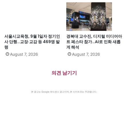
서울시교육청, 9월 1일자 정기인
경복대 교수진, 디지털 미디어아
사 단행…교장·교감 등 469명 발
트 페스타 참가…AI로 민화 새롭
령
게 해석
August 7, 2026
August 7, 2026
의견 남기기
본 광고는 Google 애드센스 광고이며, 본 사이트와는 무관합니다.