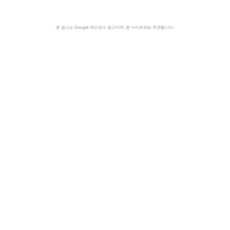
본 광고는 Google 애드센스 광고이며, 본 사이트와는 무관합니다.