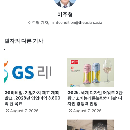
이주형
이주형 기자, mintcondition@theasian.asia
필자의 다른 기사
GS리테일, 기업가치 제고 계획
GS25, 세계 디자인 어워드 2관
발표…2028년 영업이익 3,800
왕…‘소비뇽레몬블랑하이볼’ 디
억 원 목표
자인 경쟁력 인정
August 7, 2026
August 7, 2026