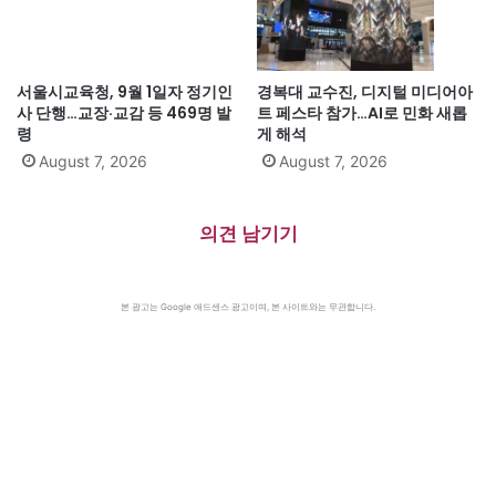
서울시교육청, 9월 1일자 정기인
경복대 교수진, 디지털 미디어아
사 단행…교장·교감 등 469명 발
트 페스타 참가…AI로 민화 새롭
령
게 해석
August 7, 2026
August 7, 2026
의견 남기기
본 광고는 Google 애드센스 광고이며, 본 사이트와는 무관합니다.