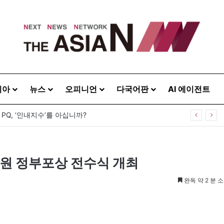
시아
뉴스
오피니언
다국어판
AI 에이전트
 PQ, ‘인내지수’를 아십니까?
무원 정부포상 전수식 개최
완독 약 2 분 