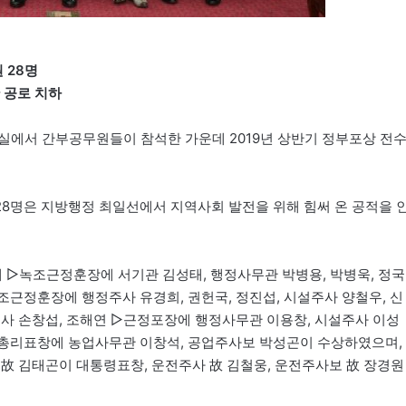
 28명
 공로 치하
력실에서 간부공무원들이 참석한 가운데 2019년 상반기 정부포상 전
8명은 지방행정 최일선에서 지역사회 발전을 위해 힘써 온 공적을 
▷녹조근정훈장에 서기관 김성태, 행정사무관 박병용, 박병욱, 정국
근정훈장에 행정주사 유경희, 권헌국, 정진섭, 시설주사 양철우, 신
도사 손창섭, 조해연 ▷근정포장에 행정사무관 이용창, 시설주사 이성
무총리표창에 농업사무관 이창석, 공업주사보 박성곤이 수상하였으며,
 故 김태곤이 대통령표창, 운전주사 故 김철웅, 운전주사보 故 장경원