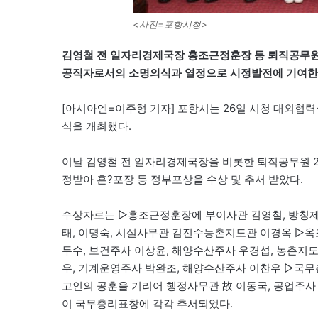
<사진=포항시청>
김영철 전 일자리경제국장 홍조근정훈장 등 퇴직공무원
공직자로서의 소명의식과 열정으로 시정발전에 기여한
[아시아엔=이주형 기자] 포항시는 26일 시청 대외협
식을 개최했다.
이날 김영철 전 일자리경제국장을 비롯한 퇴직공무원 2
정받아 훈?포장 등 정부포상을 수상 및 추서 받았다.
수상자로는 ▷홍조근정훈장에 부이사관 김영철, 방청제 
태, 이명숙, 시설사무관 김진수농촌지도관 이경옥 ▷옥조
두수, 보건주사 이상윤, 해양수산주사 우경섭, 농촌지
우, 기계운영주사 박완조, 해양수산주사 이찬우 ▷국
고인의 공훈을 기리어 행정사무관 故 이동국, 공업주사
이 국무총리표창에 각각 추서되었다.