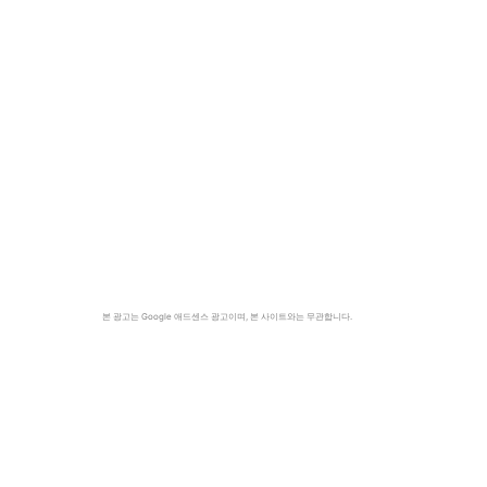
본 광고는 Google 애드센스 광고이며, 본 사이트와는 무관합니다.