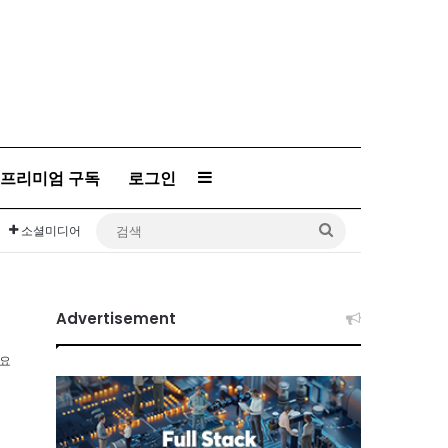
프리미엄 구독
로그인
Sidebar
검
소셜미디어
색
Advertisement
소요