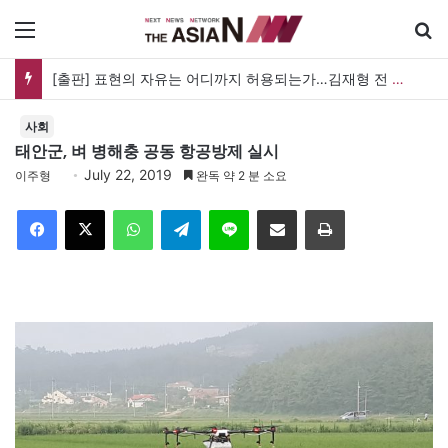
메뉴
[출판] 표현의 자유는 어디까지 허용되는가…김재형 전 대법관 ‘언론과 인격권’
사회
태안군, 벼 병해충 공동 항공방제 실시
July 22, 2019
이주형
완독 약 2 분 소요
Facebook
X
WhatsApp
Telegram
Line
이메일
인쇄