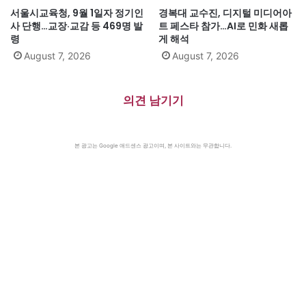
서울시교육청, 9월 1일자 정기인
경복대 교수진, 디지털 미디어아
사 단행…교장·교감 등 469명 발
트 페스타 참가…AI로 민화 새롭
령
게 해석
August 7, 2026
August 7, 2026
의견 남기기
본 광고는 Google 애드센스 광고이며, 본 사이트와는 무관합니다.