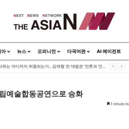
시아
뉴스
오피니언
다국어판
AI 에이전트
[출판] 표현의 자유는 어디까지 허용되는가…김재형 전 대법관 ‘언론과 인격권’
 군립예술합동공연으로 승화
1 minute re