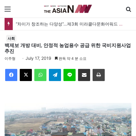
메뉴
“차이가 창조하는 다양성”…제3회 미라클다문화어워드 시상식
사회
백제보 개방 대비, 안정적 농업용수 공급 위한 국비지원사업
추진
July 17, 2019
이주형
완독 약 4 분 소요
Facebook
X
WhatsApp
Telegram
Line
이메일
인쇄