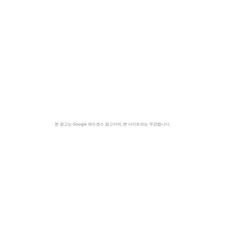
본 광고는 Google 애드센스 광고이며, 본 사이트와는 무관합니다.