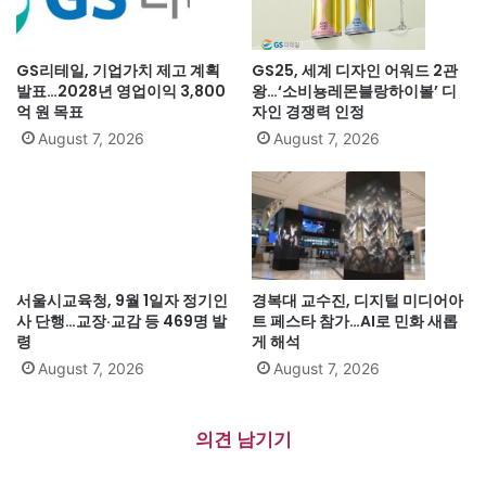
GS리테일, 기업가치 제고 계획
GS25, 세계 디자인 어워드 2관
발표…2028년 영업이익 3,800
왕…‘소비뇽레몬블랑하이볼’ 디
억 원 목표
자인 경쟁력 인정
August 7, 2026
August 7, 2026
서울시교육청, 9월 1일자 정기인
경복대 교수진, 디지털 미디어아
사 단행…교장·교감 등 469명 발
트 페스타 참가…AI로 민화 새롭
령
게 해석
August 7, 2026
August 7, 2026
의견 남기기