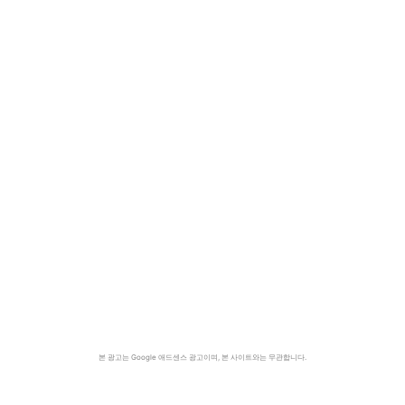
본 광고는 Google 애드센스 광고이며, 본 사이트와는 무관합니다.