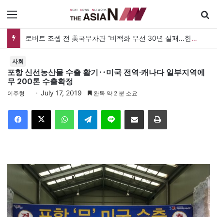
메뉴
로버트 조셉 전 美국무차관 “비핵화 우선 30년 실패…한미동맹 최종목표 ‘자유통일한국’으로”
사회
포항 신선농산물 수출 활기‥미국 전역·캐나다 일부지역에
무 200톤 수출확정
July 17, 2019
이주형
완독 약 2 분 소요
Facebook
X
WhatsApp
Telegram
Line
이메일
인쇄