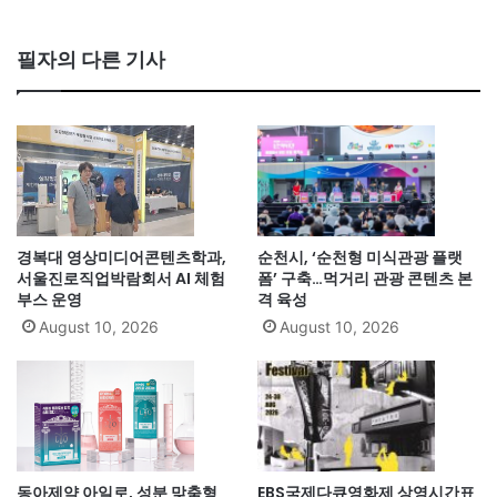
필자의 다른 기사
경복대 영상미디어콘텐츠학과,
순천시, ‘순천형 미식관광 플랫
서울진로직업박람회서 AI 체험
폼’ 구축…먹거리 관광 콘텐츠 본
부스 운영
격 육성
August 10, 2026
August 10, 2026
동아제약 아일로, 성분 맞춤형
EBS국제다큐영화제 상영시간표