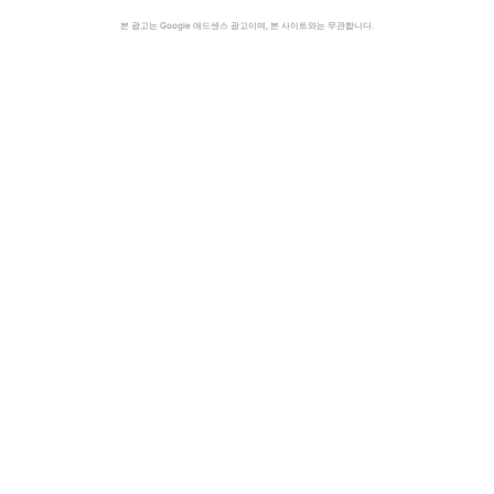
본 광고는 Google 애드센스 광고이며, 본 사이트와는 무관합니다.