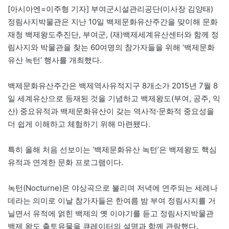
[아시아엔=이주형 기자] 부여군시설관리공단(이사장 김양태)
정림사지박물관은 지난 10일 백제문화유산주간을 맞이해 문화
재청 백제왕도추진단, 부여군, (재)백제세계유산센터와 함께 정
림사지와 박물관을 찾는 60여명의 참가자들을 위해 ‘백제문화
유산 녹턴’ 행사를 개최했다.
백제문화유산주간은 백제역사유적지구 8개소가 2015년 7월 8
일 세계유산으로 등재된 것을 기념하고 백제왕도(부여, 공주, 익
산) 중요유적과 백제문화유산이 갖는 역사적·문화적 중요성을
더 쉽게 이해하고 체험하기 위해 마련됐다.
특히 올해 처음 선보이는 ‘백제문화유산 녹턴’은 백제왕도 핵심
유적과 연계한 문화 프로그램이다.
녹턴(Nocturne)은 야상곡으로 불리며 저녁에 연주되는 세레나
데라는 의미로 이날 참가자들은 한여름 밤 부여 정림사지를 거
닐면서 유적에 얽힌 백제의 옛 이야기를 듣고 정림사지박물관
백제 왕도 출토유물을 큐레이터의 설명과 함께 관람했다.