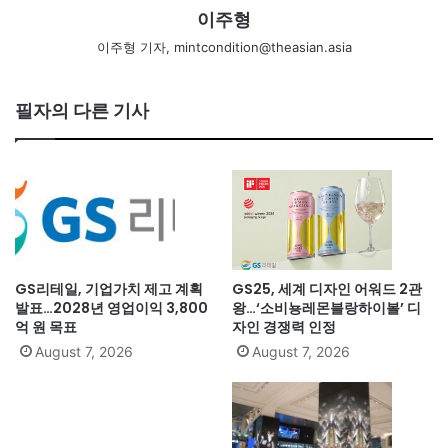
이주형
이주형 기자, mintcondition@theasian.asia
필자의 다른 기사
GS리테일, 기업가치 제고 계획
GS25, 세계 디자인 어워드 2관
발표…2028년 영업이익 3,800
왕…‘소비뇽레몬블랑하이볼’ 디
억 원 목표
자인 경쟁력 인정
August 7, 2026
August 7, 2026