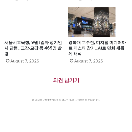
서울시교육청, 9월 1일자 정기인
경복대 교수진, 디지털 미디어아
사 단행…교장·교감 등 469명 발
트 페스타 참가…AI로 민화 새롭
령
게 해석
August 7, 2026
August 7, 2026
의견 남기기
본 광고는 Google 애드센스 광고이며, 본 사이트와는 무관합니다.