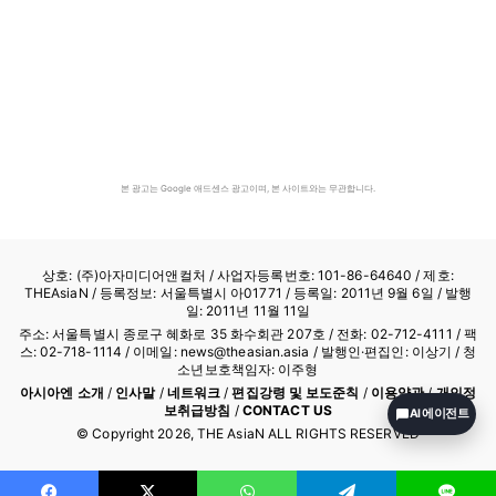
본 광고는 Google 애드센스 광고이며, 본 사이트와는 무관합니다.
상호: (주)아자미디어앤컬처 /
사업자등록번호: 101-86-64640
/ 제호:
THEAsiaN / 등록정보: 서울특별시 아01771 / 등록일: 2011년 9월 6일 / 발행
일: 2011년 11월 11일
주소: 서울특별시 종로구 혜화로 35 화수회관 207호 / 전화: 02-712-4111 /
팩
스: 02-718-1114
/ 이메일: news@theasian.asia / 발행인·편집인: 이상기 / 청
소년보호책임자: 이주형
아시아엔 소개
/
인사말
/
네트워크
/
편집강령 및 보도준칙
/
이용약관
/
개인정
보취급방침
/
CONTACT US
AI 에이전트
© Copyright
2026
, THE AsiaN ALL RIGHTS RESERVED