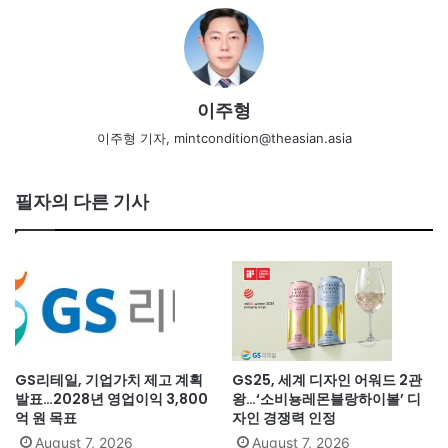
이주형
이주형 기자, mintcondition@theasian.asia
필자의 다른 기사
GS리테일, 기업가치 제고 계획
GS25, 세계 디자인 어워드 2관
발표…2028년 영업이익 3,800
왕…‘소비뇽레몬블랑하이볼’ 디
억 원 목표
자인 경쟁력 인정
August 7, 2026
August 7, 2026