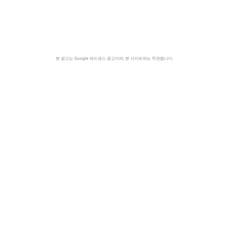
본 광고는 Google 애드센스 광고이며, 본 사이트와는 무관합니다.