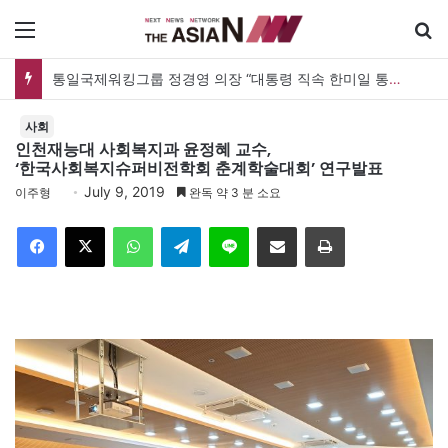
메뉴
통일국제워킹그룹 정경영 의장 “대통령 직속 한미일 통일TF 설치해 통일한국 마스터플랜을”
사회
인천재능대 사회복지과 윤정혜 교수,
‘한국사회복지슈퍼비전학회 춘계학술대회’ 연구발표
July 9, 2019
이주형
완독 약 3 분 소요
Facebook
X
WhatsApp
Telegram
Line
이메일
인쇄