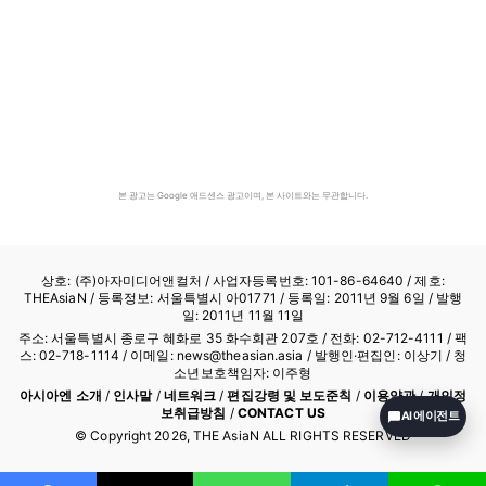
본 광고는 Google 애드센스 광고이며, 본 사이트와는 무관합니다.
상호: (주)아자미디어앤컬처 /
사업자등록번호: 101-86-64640
/ 제호:
THEAsiaN / 등록정보: 서울특별시 아01771 / 등록일: 2011년 9월 6일 / 발행
일: 2011년 11월 11일
주소: 서울특별시 종로구 혜화로 35 화수회관 207호 / 전화: 02-712-4111 /
팩
스: 02-718-1114
/ 이메일: news@theasian.asia / 발행인·편집인: 이상기 / 청
소년보호책임자: 이주형
아시아엔 소개
/
인사말
/
네트워크
/
편집강령 및 보도준칙
/
이용약관
/
개인정
보취급방침
/
CONTACT US
AI 에이전트
© Copyright
2026
, THE AsiaN ALL RIGHTS RESERVED