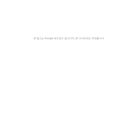
본 광고는 Google 애드센스 광고이며, 본 사이트와는 무관합니다.