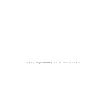
본 광고는 Google 애드센스 광고이며, 본 사이트와는 무관합니다.