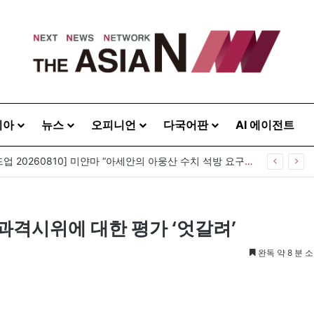
시아
뉴스
오피니언
다국어판
AI 에이전트
[아시아라운드업 20260810] 미얀마 “아세안의 아웅산 수치 석방 요구는 내정간섭”
·과격시위에 대한 평가 ‘엇갈려’
완독 약 8 분 