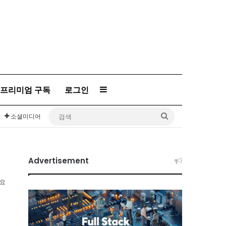
프리미엄 구독
로그인
Sidebar
검
소셜미디어
색
Advertisement
소요