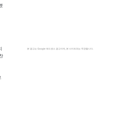
했
리
본 광고는 Google 애드센스 광고이며, 본 사이트와는 무관합니다.
찬
으