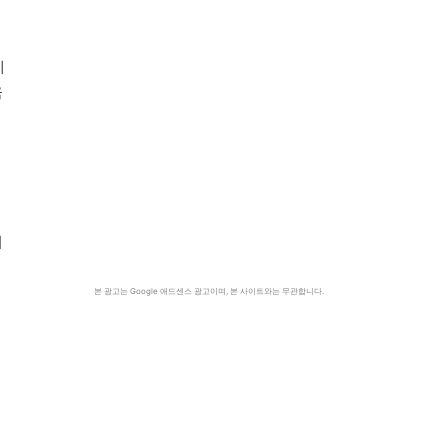
케
욱
어
본 광고는 Google 애드센스 광고이며, 본 사이트와는 무관합니다.
에