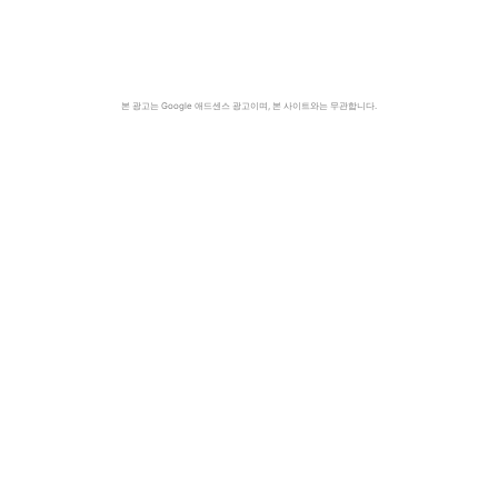
본 광고는 Google 애드센스 광고이며, 본 사이트와는 무관합니다.