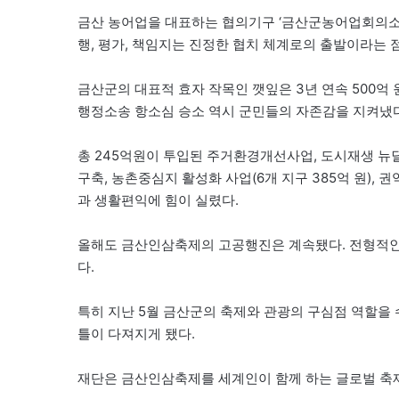
금산 농어업을 대표하는 협의기구 ‘금산군농어업회의소’
행, 평가, 책임지는 진정한 협치 체계로의 출발이라는 
금산군의 대표적 효자 작목인 깻잎은 3년 연속 500억
행정소송 항소심 승소 역시 군민들의 자존감을 지켜냈다
총 245억원이 투입된 주거환경개선사업, 도시재생 뉴딜사
구축, 농촌중심지 활성화 사업(6개 지구 385억 원), 
과 생활편익에 힘이 실렸다.
올해도 금산인삼축제의 고공행진은 계속됐다. 전형적인 
다.
특히 지난 5월 금산군의 축제와 관광의 구심점 역할을
틀이 다져지게 됐다.
재단은 금산인삼축제를 세계인이 함께 하는 글로벌 축제