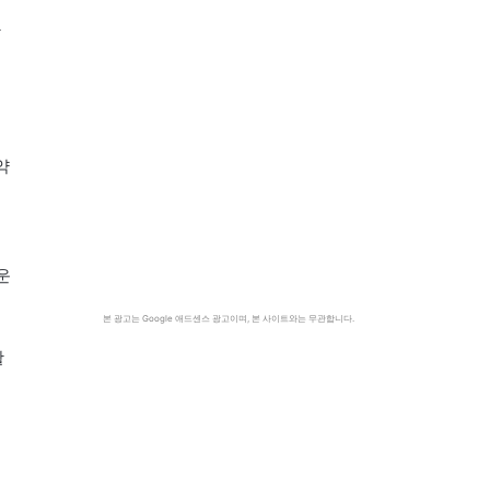
화
약
운
본 광고는 Google 애드센스 광고이며, 본 사이트와는 무관합니다.
활
된