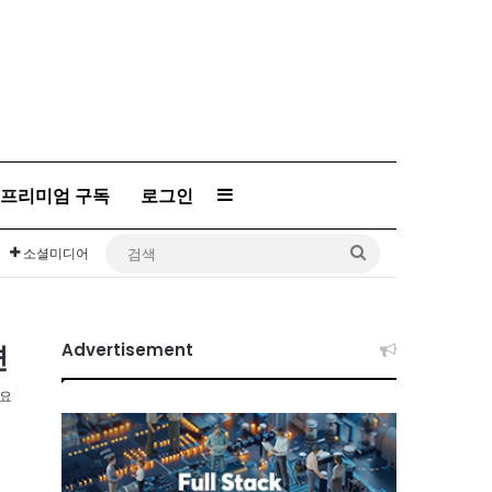
프리미엄 구독
로그인
Sidebar
검
소셜미디어
색
련
Advertisement
소요