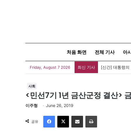
처음 화면
전체 기사
아
최신 기사
[신간] 대통령의
Friday, August 7 2026
사회
<민선7기 1년 금산군정 결산> 
이주형
June 26, 2019
Facebook
X
이메일
인쇄
공유