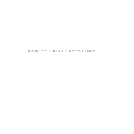
본 광고는 Google 애드센스 광고이며, 본 사이트와는 무관합니다.