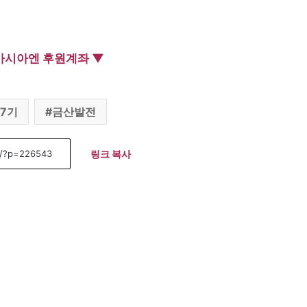
아시아엔 후원계좌 ▼
 7기
금산발전
링크 복사