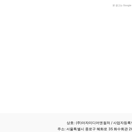
본 광고는 Goog
상호: (주)아자미디어앤컬처 /
사업자등록번호
주소: 서울특별시 종로구 혜화로 35 화수회관 207호 